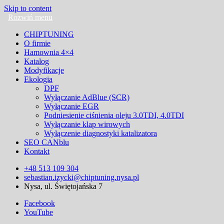
Skip to content
CHIPTUNING
O firmie
Hamownia 4×4
Katalog
Modyfikacje
Ekologia
DPF
Wyłączanie AdBlue (SCR)
Wyłączanie EGR
Podniesienie ciśnienia oleju 3.0TDI, 4.0TDI
Wyłączanie klap wirowych
Wyłączenie diagnostyki katalizatora
SEO CANblu
Kontakt
+48 513 109 304
sebastian.izycki@chiptuning.nysa.pl
Nysa, ul. Świętojańska 7
Facebook
YouTube