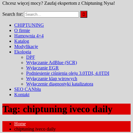
Chcesz więcej mocy? Zaufaj ekspertom z Chiptuning Nysa!
Search for:
CHIPTUNING
O firmie
Hamownia 4×4
Katalog
Modyfikacje
Ekologia
DPF
Wyłączanie AdBlue (SCR)
Wyłączanie EGR
Podniesienie ciśnienia oleju 3.0TDI, 4.0TDI
Wyłączanie klap wirowych
Wyłączenie diagnostyki katalizatora
SEO CANblu
Kontakt
Tag: chiptuning iveco daily
Home
chiptuning iveco daily