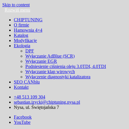
Skip to content
CHIPTUNING
O firmie
Hamownia 4×4
Katalog
Modyfikacje
Ekologia
DPF
Wyłączanie AdBlue (SCR)
Wyłączanie EGR
Podniesienie ciśnienia oleju 3.0TDI, 4.0TDI
Wyłączanie klap wirowych
Wyłączenie diagnostyki katalizatora
SEO CANblu
Kontakt
+48 513 109 304
sebastian.izycki@chiptuning.nysa.pl
Nysa, ul. Świętojańska 7
Facebook
YouTube