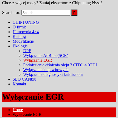
Chcesz więcej mocy? Zaufaj ekspertom z Chiptuning Nysa!
Search for:
CHIPTUNING
O firmie
Hamownia 4×4
Katalog
Modyfikacje
Ekologia
DPF
Wyłączanie AdBlue (SCR)
Wyłączanie EGR
Podniesienie ciśnienia oleju 3.0TDI, 4.0TDI
Wyłączanie klap wirowych
Wyłączenie diagnostyki katalizatora
SEO CANblu
Kontakt
Wyłączanie EGR
Home
Wyłączanie EGR