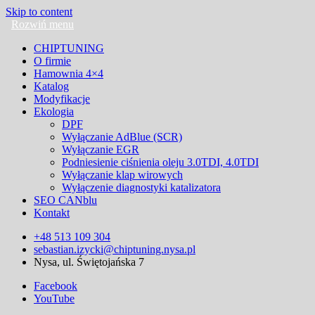
Skip to content
CHIPTUNING
O firmie
Hamownia 4×4
Katalog
Modyfikacje
Ekologia
DPF
Wyłączanie AdBlue (SCR)
Wyłączanie EGR
Podniesienie ciśnienia oleju 3.0TDI, 4.0TDI
Wyłączanie klap wirowych
Wyłączenie diagnostyki katalizatora
SEO CANblu
Kontakt
+48 513 109 304
sebastian.izycki@chiptuning.nysa.pl
Nysa, ul. Świętojańska 7
Facebook
YouTube