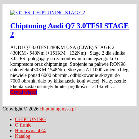
Chiptuning Audi Q7 3.0TFSI STAGE
2
AUDI Q7 3.0TFSI 280KM USA (CJWE) STAGE 2 –
430KM / 548Nm (+151KM +132Nm) Stage 2 dla silnika
3.0TFSI polegający na zamontowaniu mniejszego koła
kompresora oraz chiptuningu. Strojenie na paliwie RON98
dało efekt 430KM / 548Nm. Skrzynia AL1000 zmienia bieg
niewiele ponad 6000 obr/min, odblokowanie skrzyni do
7000 obr/min dało by kilkanaście koni więcej. Na życzenie
klienta został usunięty limiter prędkości – 210km/h …
Czytaj więcej
Copyright © 2026
chiptuning.nysa.pl
CHIPTUNING
O firmie
Hamownia 4×4
Katalog