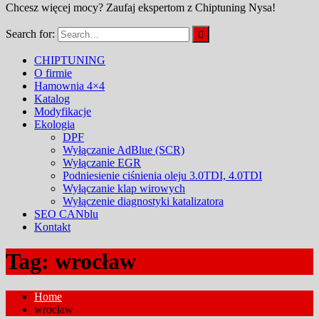
Chcesz więcej mocy? Zaufaj ekspertom z Chiptuning Nysa!
Search for:
CHIPTUNING
O firmie
Hamownia 4×4
Katalog
Modyfikacje
Ekologia
DPF
Wyłączanie AdBlue (SCR)
Wyłączanie EGR
Podniesienie ciśnienia oleju 3.0TDI, 4.0TDI
Wyłączanie klap wirowych
Wyłączenie diagnostyki katalizatora
SEO CANblu
Kontakt
Tag: wrocław
Home
wrocław